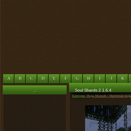
A
B
C
D
E
F
G
H
I
J
K
...
Soul Shards 2 1.6.4
Категория:
Моды Minecraft
»
Магические мод