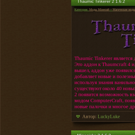
Thaumic Tinkerer 2 1.6.2
Категория:
Моды Minecraft
»
Магические мод
Thaumic Tinkerer является
Это аддон к Thaumcraft 4 и
вышел, аддон уже появился,
добавляет новые и полезны
используя знания ванильно
существуют около 40 новых
2 появится возможность вз
модом ComputerCraft, появ
новые палочки и многое др
Автор:
LuckyLuke