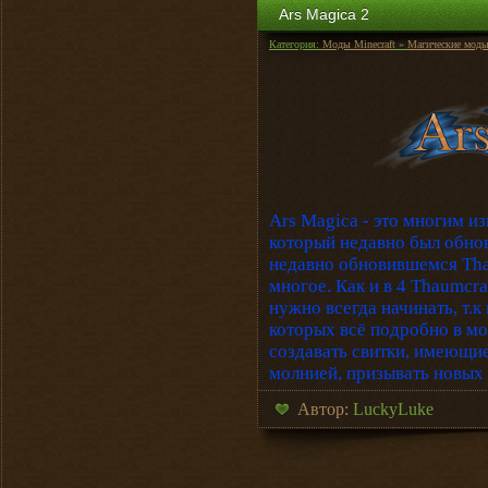
Ars Magica 2
Категория:
Моды Minecraft
»
Магические мод
Ars Magica - это многим и
который недавно был обнов
недавно обновившемся Thau
многое. Как и в 4 Thaumcra
нужно всегда начинать, т.к
которых всё подробно в мо
создавать свитки, имеющие
молнией, призывать новых 
Автор:
LuckyLuke