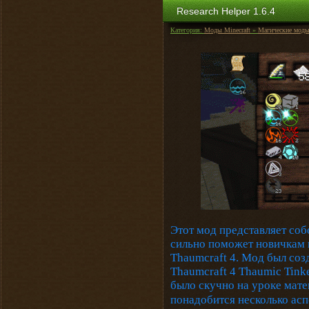
Research Helper 1.6.4
Категория:
Моды Minecraft
»
Магические мод
Этот мод представляет соб
сильно поможет новичкам 
Thaumcraft 4. Мод был соз
Thaumcraft 4 Thaumic Tinke
было скучно на уроке ма
понадобится несколько асп