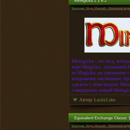
Minegicka 2 1.6.2
Категория:
Моды Minecraft
»
Магические мод
Minegicka - это мод, кото
игре Magicka , cозданной 
из Magicka, но связанные с
колдование заклинание, бр
сделать с этим модом. Min
совершенно новый Minegicka
Автор:
LuckyLuke
Equivalent Exchange Classic 1
Категория:
Моды Minecraft
»
Магические мод