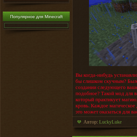
Популярное для Minecraft
Вы когда-нибудь устанавли
бы слишком скучным? Было
создании следующего ваше
подобное? Такой мод для в
который практикует магию
кровь. Каждое магическое 
это может оказаться для в
Автор:
LuckyLuke