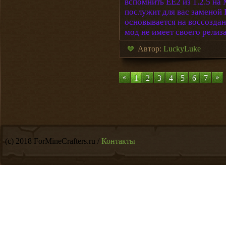
вспомнить EE2 из 1.2.5 на M
послужит для вас заменой 
основывается на воссоздани
мод не имеет своего релиза,
Автор:
LuckyLuke
1
2
3
4
5
6
7
(c) 2018 ForMineCrafters.ru /
Контакты