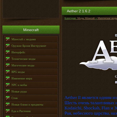
Aether 2 1.6.2
Категория:
Моды Minecraft
»
Магические мод
Minecraft
Minecraft с модами
Оружие Броня Инструмент
Интерфейс
Технические моды
Магические моды
RPG моды
Изменение мира
NPC и мобы
Новые руды
Aether ll является одним 
Стив
Шесть очень талантливых и
Новые блоки и предметы
Kodaichi, Shockah, Flan и 
Еда и Растения
Рая, небесного царства, н