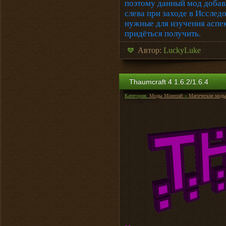
поэтому данный мод добавл
слева при заходе в Исслед
нужные для изучения аспе
придёться получить.
Автор:
LuckyLuke
Thaumcraft 4 1.6.2/1.6.4
Категория:
Моды Minecraft
»
Магические мод