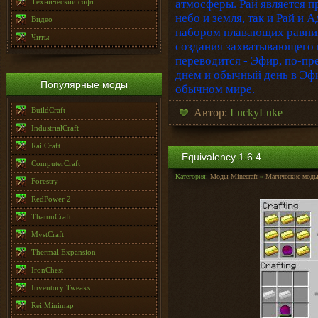
Технический софт
атмосферы. Рай является 
небо и земля, так и Рай и А
Видео
набором плавающих равнин
Читы
создания захватывающего 
переводится - Эфир, по-пр
днём и обычный день в Эфи
Популярные моды
обычном мире.
BuildCraft
Автор:
LuckyLuke
IndustrialCraft
RailCraft
Equivalency 1.6.4
ComputerCraft
Категория:
Моды Minecraft
»
Магические мод
Forestry
RedPower 2
ThaumCraft
MystCraft
Thermal Expansion
IronChest
Inventory Tweaks
Rei Minimap