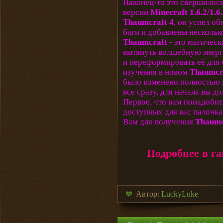
Наконец-то это свершилось
версии
Minecraft 1.6.2/1.6
Thaumcraft 4
, он успел о
баги и добавлены несколь
Thaumcraft
- это магическ
вытянуть волшебную энерг
и переформировать её для 
изучения в новом
Thaumcra
было изменено полностью п
все сразу, для начала вы д
Первое, что вам понадобить
доступных для вас палочка
Вам для получения
Thaum
Подробнее в га
Автор:
LuckyLuke