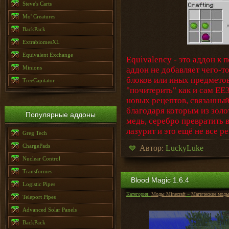
Steve's Carts
Mo' Creatures
BackPack
ExtrabiomesXL
Equivalent Exchange
Equivalency - это аддон к 
Minions
аддон не добавляет чего-т
блоков или иных предметов
TreeCapitator
"почитерить" как и сам ЕЕ3
новых рецептов, связанны
благодаря которым из золо
Популярные аддоны
медь, серебро превратить в
лазурит и это ещё не все ре
Greg Tech
ChargePads
Автор:
LuckyLuke
Nuclear Control
Transformes
Blood Magic 1.6.4
Logistic Pipes
Категория:
Моды Minecraft
»
Магические мод
Teleport Pipes
Advanced Solar Panels
BackPack