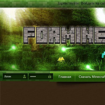
Здравствуйте. Войдите на са
Главная
Скачать Minecraf
{login-method}
Войти