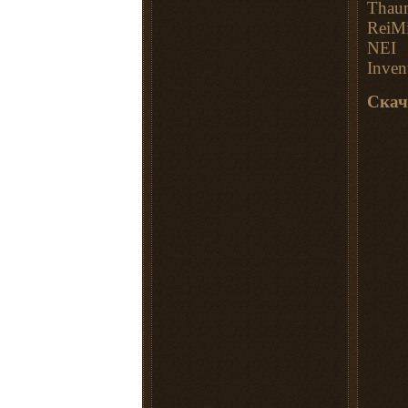
Thaum
ReiM
NEI
Inven
Скач