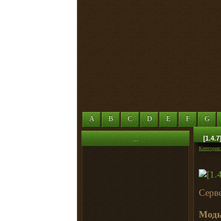
A
B
C
D
E
F
G
...
[1.4.
Категория
Серве
Мод