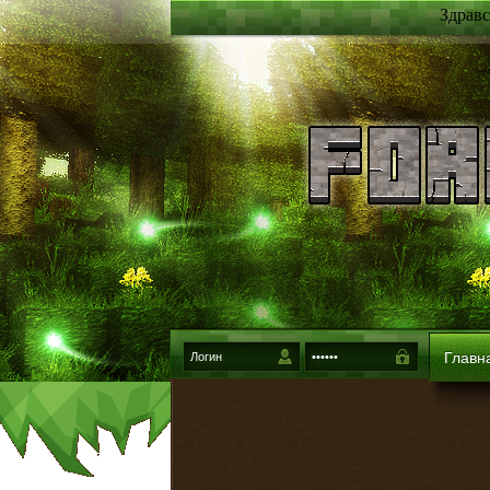
Здравс
Главн
{login-method}
Войти