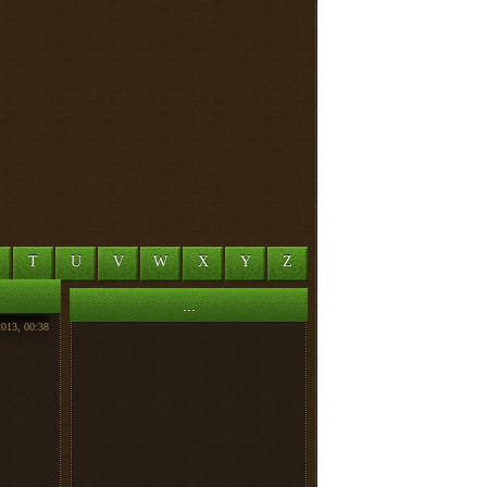
T
U
V
W
X
Y
Z
...
2013, 00:38