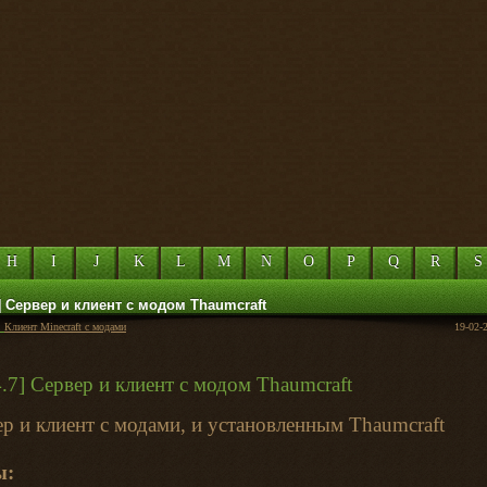
H
I
J
K
L
M
N
O
P
Q
R
S
7] Сервер и клиент с модом Thaumcraft
:
Клиент Minecraft с модами
19-02-
р и клиент с модами, и установленным Thaumcraft
ы: