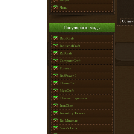
Видео
Читы
Остави
Популярные моды
BuildCraft
IndustrialCraft
RailCraft
ComputerCraft
Forestry
RedPower 2
ThaumCraft
MystCraft
Thermal Expansion
IronChest
Inventory Tweaks
Rei Minimap
Steve's Carts