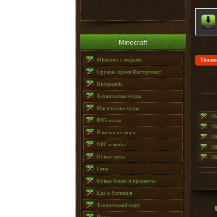
Minecraft
Minecraft с модами
Thaumc
Оружие Броня Инструмент
Интерфейс
Технические моды
Магические моды
Mi
RPG моды
Mi
Изменение мира
Mi
NPC и мобы
Mi
Новые руды
Mi
Стив
Новые блоки и предметы
Еда и Растения
Технический софт