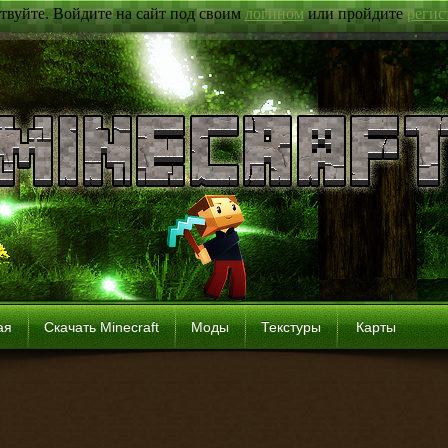
твуйте. Войдите на сайт под своим
логином
или пройдите
регис
ая
Скачать Minecraft
Моды
Текстуры
Карты