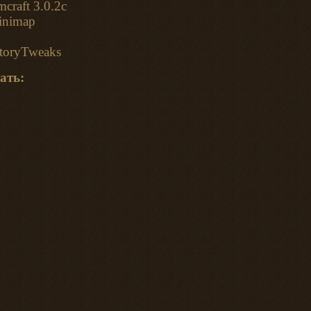
craft 3.0.2c
inimap
toryTweaks
ать: