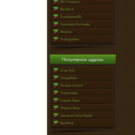
Mo' Creatures
BackPack
ExtrabiomesXL
Equivalent Exchange
Minions
TreeCapitator
Популярные аддоны
Greg Tech
ChargePads
Nuclear Control
Transformes
Logistic Pipes
Teleport Pipes
Advanced Solar Panels
BackPack