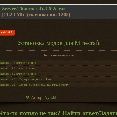
Server-Thaumcraft-3.0.2c.rar
[11,24 Mb] (cкачиваний: 1205)
raft3.0.3
Установка модов для Minecraft
Похожие материалы
necraft 1.4.4 клиент + сервер
necraft 1.4.5 клиент + сервер
necraft 1.3.2 клиент + сервер
necraft 1.2.5 + Сервер с модами от Skeral
necraft 1.2.5 + Сервер с модами IC2, BC, RP2, Forestry
Автор:
Ayushi
Что-то пошло не так? Найти ответ/Задат