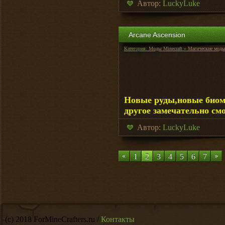
Автор:
LuckyLuke
Arcane Ascension
Категория:
Моды Minecraft
»
Магические мод
Новые руды,новые биом
другое замечательно см
Автор:
LuckyLuke
1
2
3
4
5
6
7
(c) 2018 ForMineCrafters.ru /
Контакты