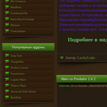
Это аддон к Thaumcraft 3,
Mo' Creatures
добавляет новые и полезны
BackPack
используя знания ванильно
ExtrabiomesXL
существуют 33 предмета, к
Фрагменты Знаний(Knowled
Equivalent Exchange
Замечательнейший аддон к
Minions
1 палочку, новый меч, 2 н
TreeCapitator
Подробнее в ви
Популярные аддоны
Greg Tech
Автор:
LuckyLuke
ChargePads
Nuclear Control
Transformes
Alien vs Predator 1.6.2
Logistic Pipes
Teleport Pipes
Категория:
Моды Minecraft
»
Магические мод
Advanced Solar Panels
BackPack