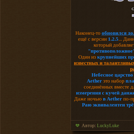
Наконец-то
обновился д
ещё с версии
1.2.5
... Да
который добавляе
"противоположное
Один из
крупнейших про
известных и талантливых
р
Небесное царств
Aether
это набор
пла
соединённых вместе д
измерения с кучей данж
Даже ночью
в Aether
по-п
Раю эквивалентен трё
Автор:
LuckyLuke