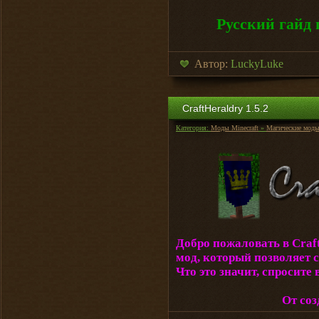
Русский гайд 
Автор:
LuckyLuke
CraftHeraldry 1.5.2
Категория:
Моды Minecraft
»
Магические мод
Добро пожаловать в Craft
мод, который позволяет 
Что это значит, спросит
От соз