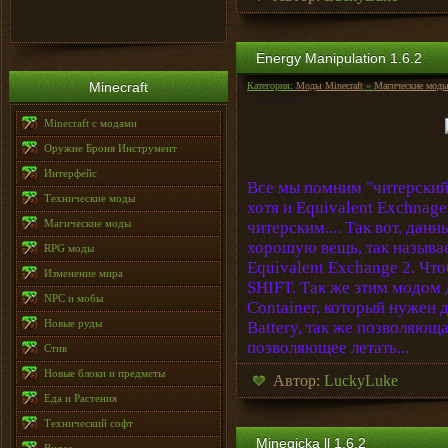
Energy Manipulation 1.6.2
Minecraft
Категория:
Моды Minecraft
»
Магические мод
Minecraft с модами
Оружие Броня Инструмент
Интерфейс
Все мы помним "читерский"
Технические моды
хотя и Equivalent Exchnag
Магические моды
читерским.... Так вот, данн
хорошую вещь, так называ
RPG моды
Equivalent Exchange 2. Чт
Изменение мира
SHIFT. Так же этим модом 
NPC и мобы
Container, который нужен д
Новые руды
Battery, так же позволяюща
позволяющее летать...
Стив
Новые блоки и предметы
Автор:
LuckyLuke
Еда и Растения
Технический софт
Minegicka ll 1.6.2