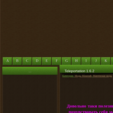
A
B
C
D
E
F
G
H
I
J
K
...
Teleportation 1.6.2
Категория:
Моды Minecraft
,
Магические моды
Довольно таки полезн
почувствовать себя 