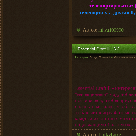
телепортироваться
телепорт,ну а другая 
Автор:
mitya100990
Essential Craft ll 1.6.2
Категория:
Моды Minecraft
»
Магические мод
Essential Craft ll - интер
"насыщенный" мод, добавл
постараться, чтобы преусп
сплавы и металлы, чтобы 
добавляет в игру 4 элемент
каждый из которых может 
надлежащим образом их.
Автор:
LuckyLuke