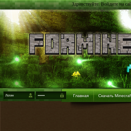
Здравствуйте. Войдите на са
Главная
Скачать Minecraf
{login-method}
Войти