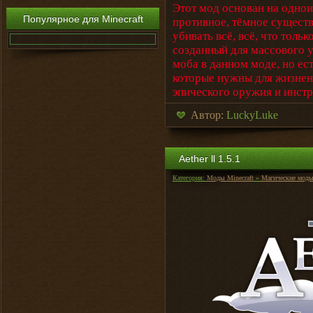
Этот мод основан на однои
Популярное для Minecraft
противное, тёмное существ
убивать всё, всё, что толь
созданный для массового 
моба в данном моде, но ес
которые нужны для жизнен
эпического оружия и инст
Автор:
LuckyLuke
Aether ll 1.5.1
Категория:
Моды Minecraft
»
Магические мод