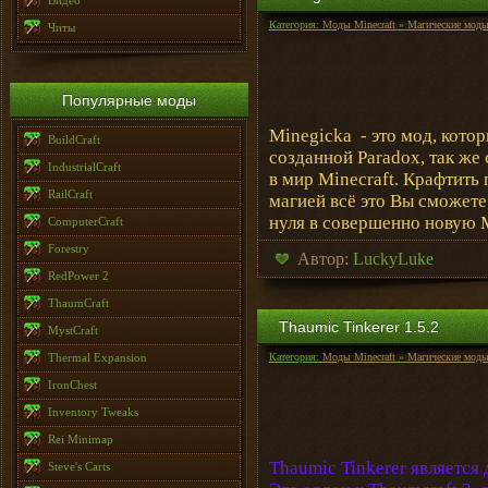
Видео
Категория:
Моды Minecraft
»
Магические мод
Читы
Популярные моды
Minegicka - это мод, кото
BuildCraft
созданной Paradox, так же
IndustrialCraft
в мир Minecraft. Крафтить 
RailCraft
магией всё это Вы сможете
нуля в совершенно новую M
ComputerCraft
Forestry
Автор:
LuckyLuke
RedPower 2
ThaumCraft
Thaumic Tinkerer 1.5.2
MystCraft
Thermal Expansion
Категория:
Моды Minecraft
»
Магические мод
IronChest
Inventory Tweaks
Rei Minimap
Thaumic Tinkerer является
Steve's Carts