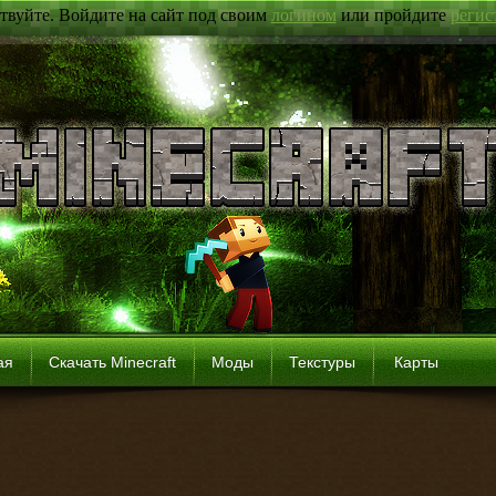
твуйте. Войдите на сайт под своим
логином
или пройдите
регис
ая
Скачать Minecraft
Моды
Текстуры
Карты