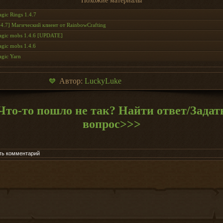
Похожие материалы
gic Rings 1.4.7
.4.7] Магический клиент от RainbowCrafting
gic mobs 1.4.6 [UPDATE]
gic mobs 1.4.6
gic Yarn
Автор:
LuckyLuke
Что-то пошло не так? Найти ответ/Задат
вопрос>>>
ть комментарий