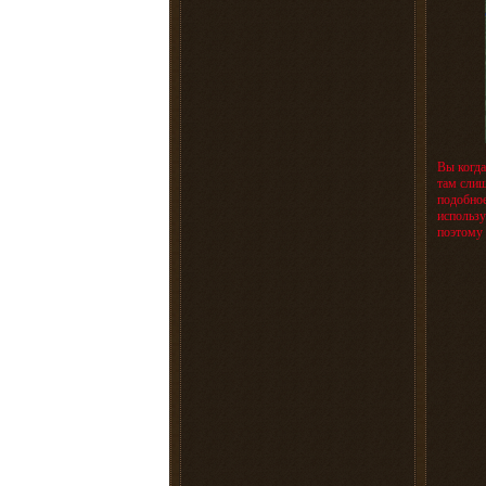
Вы когда
там слиш
подобное
использу
поэтому 