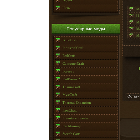
Видео
Читы
Ma
[1
Ma
Популярные моды
Ma
Ma
BuildCraft
IndustrialCraft
RailCraft
ComputerCraft
Forestry
RedPower 2
ThaumCraft
MystCraft
Остави
Thermal Expansion
IronChest
Inventory Tweaks
Rei Minimap
Steve's Carts