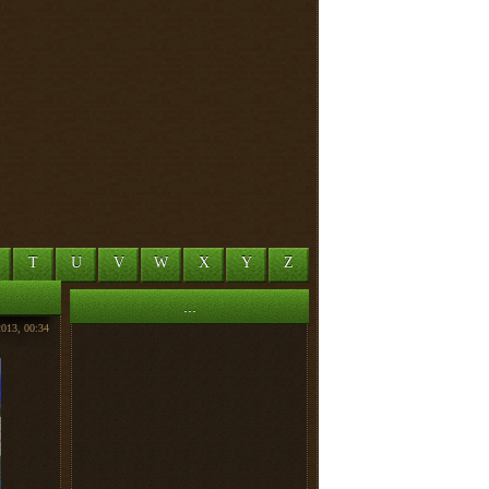
T
U
V
W
X
Y
Z
...
2013, 00:34