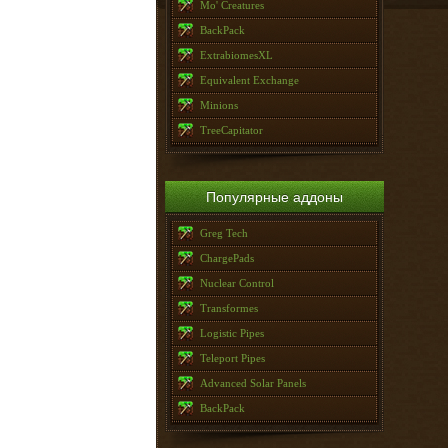
Mo' Creatures
BackPack
ExtrabiomesXL
Equivalent Exchange
Minions
TreeCapitator
Популярные аддоны
Greg Tech
ChargePads
Nuclear Control
Transformes
Logistic Pipes
Teleport Pipes
Advanced Solar Panels
BackPack