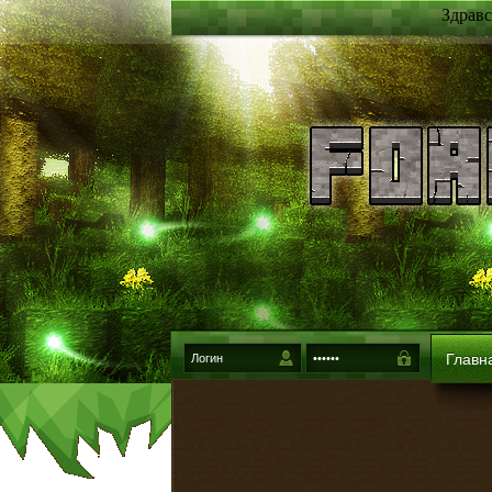
Здравс
Главн
{login-method}
Войти