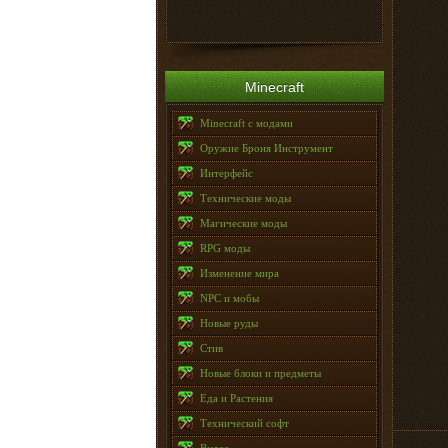
Minecraft
Minecraft с модами
Оружие Броня Инструмент
Интерфейс
Технические моды
Магические моды
RPG моды
Изменение мира
NPC и мобы
Новые руды
Стив
Новые блоки и предметы
Еда и Растения
Технический софт