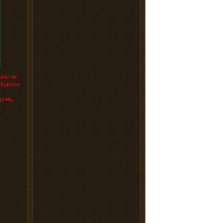
ыло ли
Надоело
ргии,