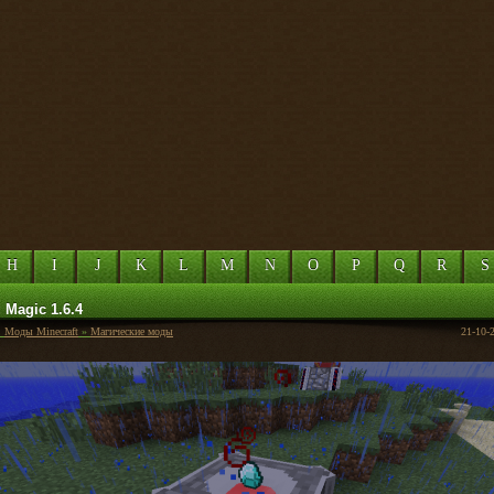
H
I
J
K
L
M
N
O
P
Q
R
S
 Magic 1.6.4
:
Моды Minecraft
»
Магические моды
21-10-