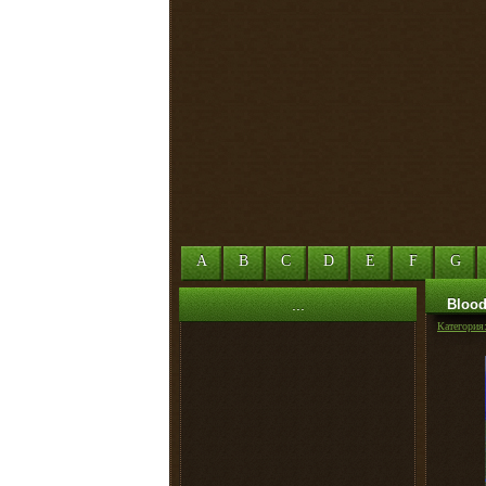
A
B
C
D
E
F
G
...
Blood
Категория