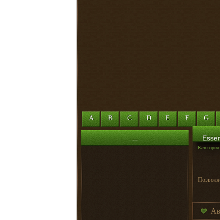
A
B
C
D
E
F
G
...
Essen
Категория
Позволя
Ав