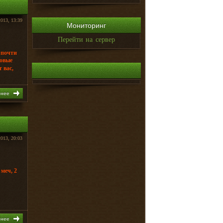
2013, 13:39
Мониторинг
Перейти на сервер
 почти
овые
 вас,
бнее
2013, 20:03
меч, 2
бнее