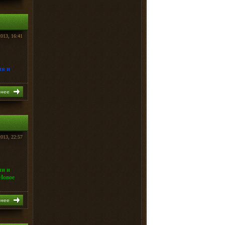
2013, 16:41
ия и
бнее
2013, 22:57
ли и
Новое
бнее