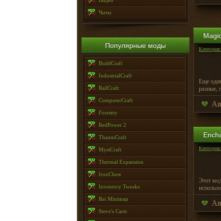
Видео
Читы
Magic
Популярные моды
Категория
BuildCraft
IndustrialCraft
Еще оди
RailCraft
разные, 
ComputerCraft
Ав
Forestry
RedPower 2
Encha
ThaumCraft
Категория
MystCraft
Thermal Expansion
IronChest
Этот мод
Inventory Tweaks
использо
Rei Minimap
Ав
Steve's Carts