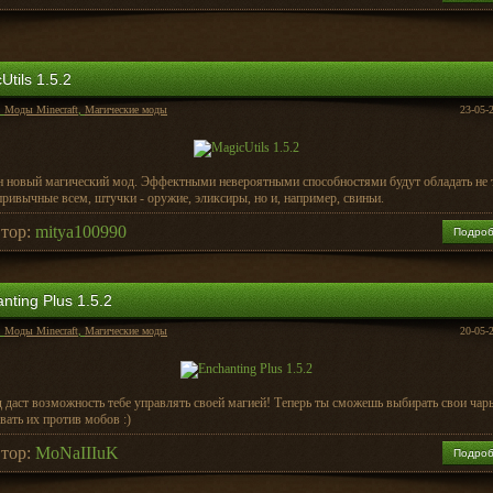
Utils 1.5.2
:
Моды Minecraft
,
Магические моды
23-05-
н новый магический мод. Эффектными невероятными способностями будут обладать не 
привычные всем, штучки - оружие, эликсиры, но и, например, свиньи.
тор:
mitya100990
Подро
nting Plus 1.5.2
:
Моды Minecraft
,
Магические моды
20-05-
 даст возможность тебе управлять своей магией! Теперь ты сможешь выбирать свои чар
вать их против мобов :)
тор:
MoNaIIIuK
Подро