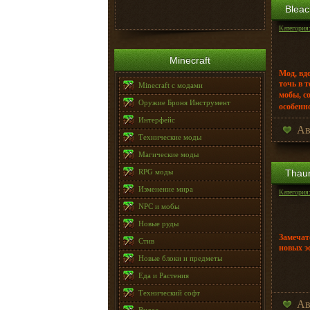
Bleac
Категория
Minecraft
Мод, вд
точь в т
Minecraft с модами
мобы, с
Оружие Броня Инструмент
особенн
Интерфейс
Ав
Технические моды
Магические моды
RPG моды
Thaum
Изменение мира
Категория
NPC и мобы
Новые руды
Замечат
Стив
новых э
Новые блоки и предметы
Еда и Растения
Технический софт
Ав