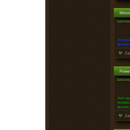
Minor
Категория
Это дов
прочии 
Ав
Power
Категория
Этот мо
молнии.
оружие,
Ав