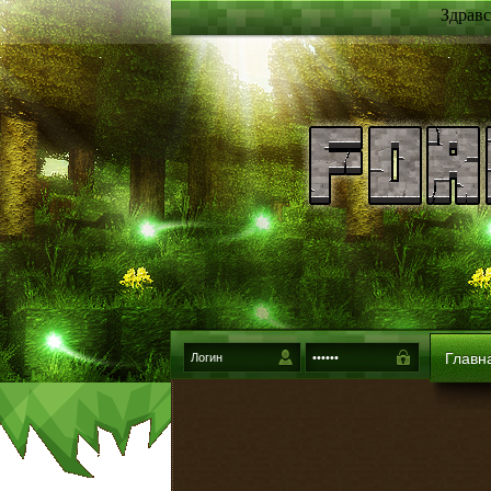
Здравс
Главн
{login-method}
Войти