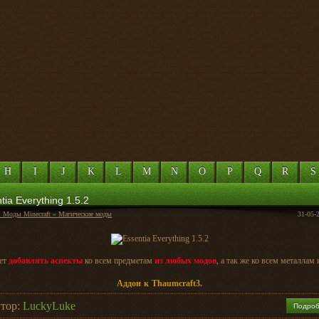
H
I
J
K
L
M
N
O
P
Q
R
S
tia Everything 1.5.2
:
Моды Minecraft
»
Магические моды
31-05-
ет
добавлять аспекты
ко всем предметам
из любых модов
, а так же ко всем металлам 
Аддон к Thaumcraft3.
тор:
LuckyLuke
Подро