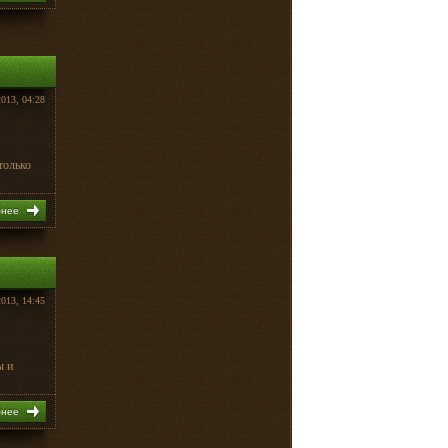
2013, 04:28
только
бнее
2013, 14:45
ы и
бнее