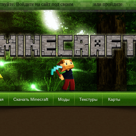
твуйте. Войдите на сайт под своим
логином
или пройдите
регис
ая
Скачать Minecraft
Моды
Текстуры
Карты