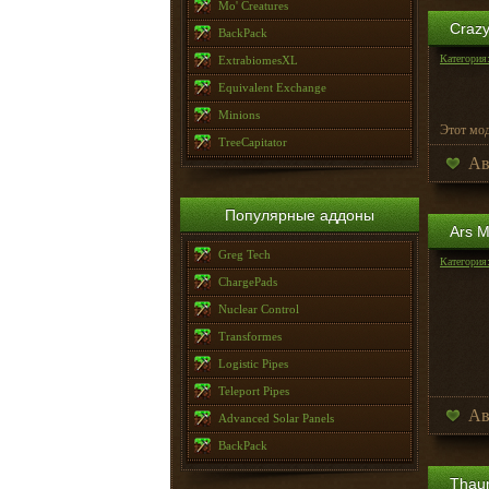
Mo' Creatures
Crazy
BackPack
Категория
ExtrabiomesXL
Equivalent Exchange
Minions
Этот мод
TreeCapitator
Ав
Популярные аддоны
Ars M
Greg Tech
Категория
ChargePads
Nuclear Control
Transformes
Logistic Pipes
Teleport Pipes
Ав
Advanced Solar Panels
BackPack
Thau