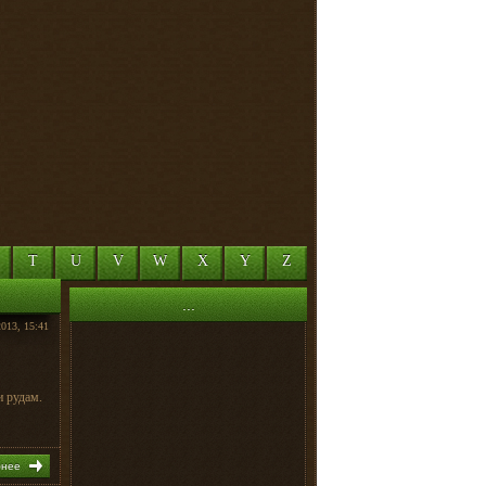
T
U
V
W
X
Y
Z
...
2013, 15:41
и рудам.
бнее