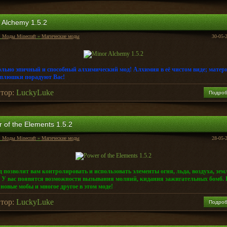
 Alchemy 1.5.2
:
Моды Minecraft
»
Магические моды
30-05-
ольно эпичный и способный алхимический мод! Алхимия в её чистом виде; матер
плюшки порадуют Вас!
тор:
LuckyLuke
Подро
 of the Elements 1.5.2
:
Моды Minecraft
»
Магические моды
28-05-
д позволит вам контролировать и использовать элементы огня, льда, воздуха, зем
 У вас появятся возможности вызывания молний, кидания зажигательных бомб. 
 новые мобы и многое другое в этом моде!
тор:
LuckyLuke
Подро