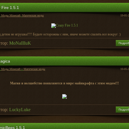
 Fire 1.5.1
:
Моды Minecraft
,
Магические моды
19-05-
 детям не игрушка!!!! Будьте осторожны с ним, иначе можете спалить все вокруг :)
тор:
MoNaIIIuK
Подро
agica
:
Моды Minecraft
»
Магические моды
10-05-
Магия и волшебство появляются в мире майнкрафта с этим модом!!!
тор:
LuckyLuke
Подро
micBees 1.5.1