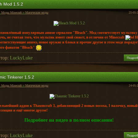
h Mod 1.5.2
:
Моды Minecraft
»
Магические моды
25-05-
охновлённый популярным аниме сериалом "Bleach". Мод соответствует мультику
очь, не считая того, что мультик имеет свой сюжет, в отличии от Minecraft
Н
оответствующие анимэ, новое оружие и блоки и прочие другое в этом моде порадует
ого фанатов "Bleach"
тор:
LuckyLuke
Подро
ic Tinkerer 1.5.2
:
Моды Minecraft
»
Магические моды
24-05-
ельнейший аддон к Thaumcraft 3, добавляющий 2 новых посоха, 1 палочку, новый 
ссенции и ещё многое другое!
Подробнее на видео в полном описании!
тор:
LuckyLuke
Подро