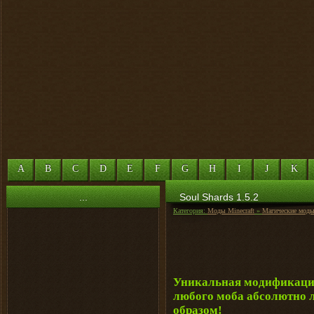
A
B
C
D
E
F
G
H
I
J
K
...
Soul Shards 1.5.2
Категория:
Моды Minecraft
»
Магические мод
Уникальная модификация,
любого моба абсолютно 
образом!