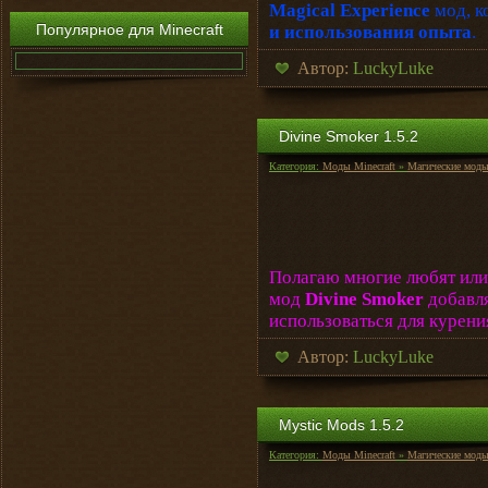
Magical Experience
мод, к
Популярное для Minecraft
и использования опыта
.
Автор:
LuckyLuke
Divine Smoker 1.5.2
Категория:
Моды Minecraft
»
Магические мод
Полагаю многие любят или
мод
Divine Smoker
добавля
использоваться для курени
Автор:
LuckyLuke
Mystic Mods 1.5.2
Категория:
Моды Minecraft
»
Магические мод