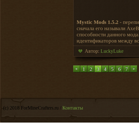
Mystic Mods 1.5.2
- перепи
сначала его называли Axe
способности данного мода.
идентификаторов между вс
Автор:
LuckyLuke
1
2
3
4
5
6
7
(c) 2018 ForMineCrafters.ru /
Контакты