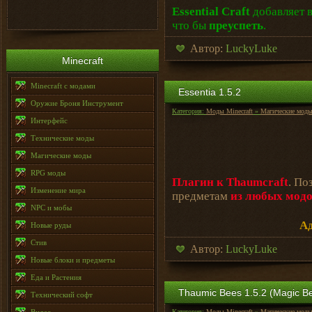
Essential Craft
добавляет 
что бы
преуспеть
.
Автор:
LuckyLuke
Minecraft
Minecraft с модами
Essentia 1.5.2
Оружие Броня Инструмент
Категория:
Моды Minecraft
»
Магические мод
Интерфейс
Технические моды
Магические моды
RPG моды
Плагин к Thaumcraft
. По
Изменение мира
предметам
из любых мод
NPC и мобы
Ад
Новые руды
Стив
Автор:
LuckyLuke
Новые блоки и предметы
Еда и Растения
Thaumic Bees 1.5.2 (Magic B
Технический софт
Категория:
Моды Minecraft
»
Магические мод