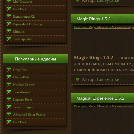
Автор:
LuckyLuke
Mo' Creatures
BackPack
ExtrabiomesXL
Magic Rings 1.5.2
Equivalent Exchange
Категория:
Моды Minecraft
»
Магические мод
Minions
TreeCapitator
Magic Rings 1.5.2
- занятн
Популярные аддоны
данного мода вы сможете д
отличнейшими показателя
Greg Tech
ChargePads
Автор:
LuckyLuke
Nuclear Control
Transformes
Magical Experience 1.5.2
Logistic Pipes
Категория:
Моды Minecraft
»
Магические мод
Teleport Pipes
Advanced Solar Panels
BackPack