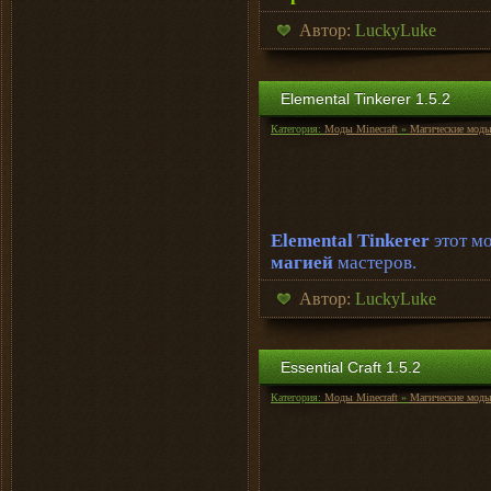
Автор:
LuckyLuke
Elemental Tinkerer 1.5.2
Категория:
Моды Minecraft
»
Магические мод
Elemental Tinkerer
этот м
магией
мастеров.
Автор:
LuckyLuke
Essential Craft 1.5.2
Категория:
Моды Minecraft
»
Магические мод