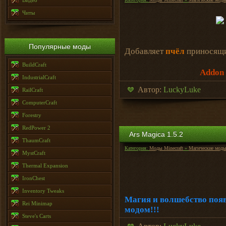
Видео
Читы
Популярные моды
Добавляет
пчёл
приносящи
BuildCraft
Addon 
IndustrialCraft
Автор:
LuckyLuke
RailCraft
ComputerCraft
Forestry
RedPower 2
Ars Magica 1.5.2
ThaumCraft
Категория:
Моды Minecraft
»
Магические мод
MystCraft
Thermal Expansion
IronChest
Inventory Tweaks
Магия и волшебство поя
Rei Minimap
модом!!!
Steve's Carts