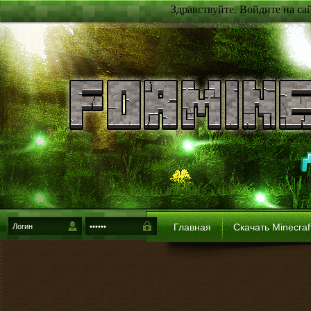
Здравствуйте. Войдите на са
Главная
Скачать Minecraf
{login-method}
Войти