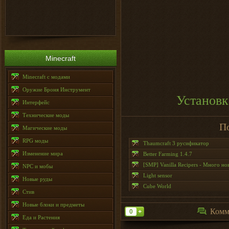
Minecraft
Minecraft с модами
Оружие Броня Инструмент
Установк
Интерфейс
Технические моды
П
Магические моды
RPG моды
Thaumcraft 3 русификатор
Изменение мира
Better Farming 1.4.7
[SMP] Vanilla Recipers - Много но
NPC и мобы
Light sensor
Новые руды
Cube World
Стив
Новые блоки и предметы
Комм
0
+
Еда и Растения