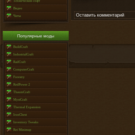
Технический софт
Видео
Оставить комментарий
Читы
Популярные моды
BuildCraft
IndustrialCraft
RailCraft
ComputerCraft
Forestry
RedPower 2
ThaumCraft
MystCraft
Thermal Expansion
IronChest
Inventory Tweaks
Rei Minimap