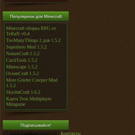
Популярное для Minecraft
Minecraft сборка RPG от
TeRaN v0.4
TooManyThings 2 для 1.5.2
Superhero Mod 1.5.2
NatureCraft 1.5.2
CactiTools 1.5.2
Minescape 1.5.2
OceanCraft 1.5.2
More Griefer Creeper Mod
1.5.2
SkyrimCraft 1.6.2
Карта Tron Multiplayer
Minigame
Подписывайся!
(c) 2018 ForMineCrafters.ru /
Контакты