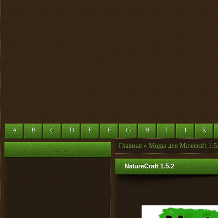
A
B
C
D
E
F
G
H
I
J
K
Главная
»
Моды для Minecraft 1.5
...
NatureCraft 1.5.2