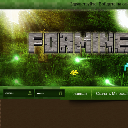
Здравствуйте. Войдите на са
Главная
Скачать Minecraf
{login-method}
Войти