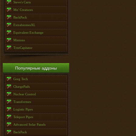
Steve's Carts
Mo' Creatures
BackPack
ExtrabiomesXL
Equivalent Exchange
Minions
TreeCapitator
Популярные аддоны
Greg Tech
ChargePads
Nuclear Control
Transformes
Logistic Pipes
Teleport Pipes
Advanced Solar Panels
BackPack