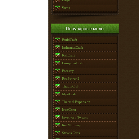
Видео
Читы
Популярные моды
BuildCraft
IndustrialCraft
RailCraft
ComputerCraft
Forestry
RedPower 2
ThaumCraft
MystCraft
Thermal Expansion
IronChest
Inventory Tweaks
Rei Minimap
Steve's Carts