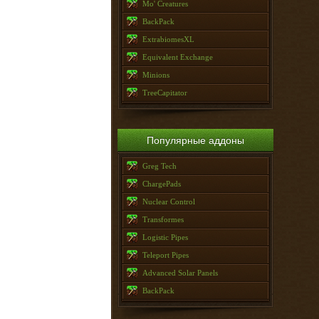
Mo' Creatures
BackPack
ExtrabiomesXL
Equivalent Exchange
Minions
TreeCapitator
Популярные аддоны
Greg Tech
ChargePads
Nuclear Control
Transformes
Logistic Pipes
Teleport Pipes
Advanced Solar Panels
BackPack