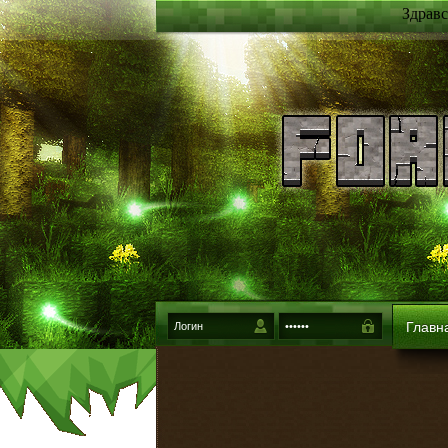
Здравс
Главн
{login-method}
Войти