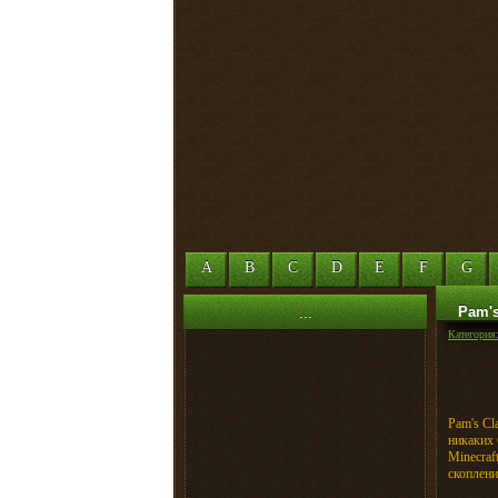
A
B
C
D
E
F
G
...
Pam's
Категория
Pam's Cl
никаких 
Minecraf
скоплени