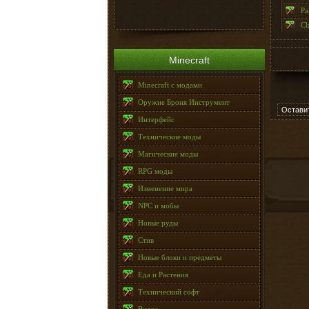
Pa
Cl
Minecraft
Minecraft с модами
Оружие Броня Инструмент
Остави
Интерфейс
Технические моды
Магические моды
RPG моды
Изменение мира
NPC и мобы
Новые руды
Стив
Новые блоки и предметы
Еда и Растения
Технический софт