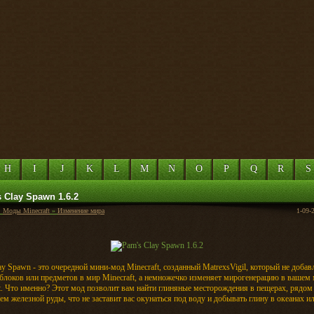
H
I
J
K
L
M
N
O
P
Q
R
S
 Clay Spawn 1.6.2
:
Моды Minecraft
»
Изменение мира
1-09-
ay Spawn - это очередной мини-мод Minecraft, созданный MatrexsVigil, который не добав
блоков или предметов в мир Minecraft, а немножечко изменяет мирогенерацию в вашем
t. Что именно? Этот мод позволит вам найти глиняные месторождения в пещерах, рядом
ем железной руды, что не заставит вас окунаться под воду и добывать глину в океанах ил