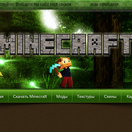
твуйте. Войдите на сайт под своим
логином
или пройдите
регис
ая
Скачать Minecraft
Моды
Текстуры
Скины
Ка