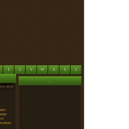
T
U
V
W
X
Y
Z
...
2013, 00:36
ляет
 мире
 со
и реках.