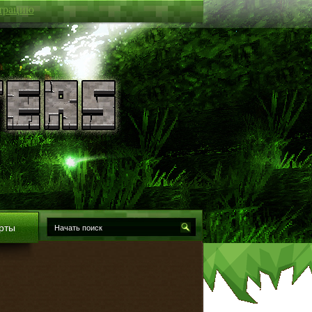
трацию
рты