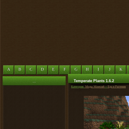
A
B
C
D
E
F
G
H
I
J
K
...
Temperate Plants 1.6.2
Категория:
Моды Minecraft
»
Еда и Растения