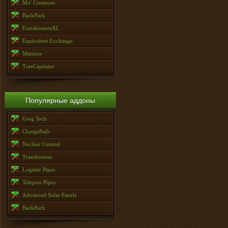
Mo' Creatures
BackPack
ExtrabiomesXL
Equivalent Exchange
Minions
TreeCapitator
Популярные аддоны
Greg Tech
ChargePads
Nuclear Control
Transformes
Logistic Pipes
Teleport Pipes
Advanced Solar Panels
BackPack