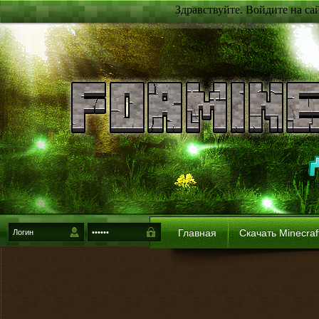
Здравствуйте. Войдите на са
Главная
Скачать Minecraf
{login-method}
Войти