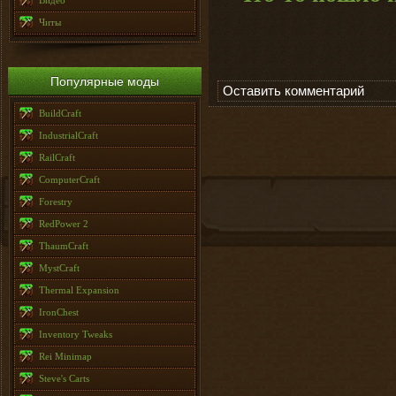
Видео
Читы
Популярные моды
Оставить комментарий
BuildCraft
IndustrialCraft
RailCraft
ComputerCraft
Forestry
RedPower 2
ThaumCraft
MystCraft
Thermal Expansion
IronChest
Inventory Tweaks
Rei Minimap
Steve's Carts