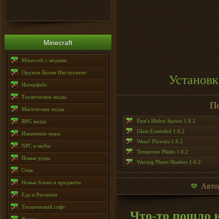
Minecraft
Minecraft с модами
Оружие Броня Инструмент
Установк
Интерфейс
Технические моды
П
Магические моды
Pam's Melon Spawn 1.6.2
RPG моды
Glass Extended 1.6.2
Изменение мира
Weee! Flowers 1.6.2
NPC и мобы
Temperate Plants 1.6.2
Новые руды
Waving Plants Shaders 1.6.2
Стив
Новые блоки и предметы
Авто
Еда и Растения
Технический софт
Что-то пошло н