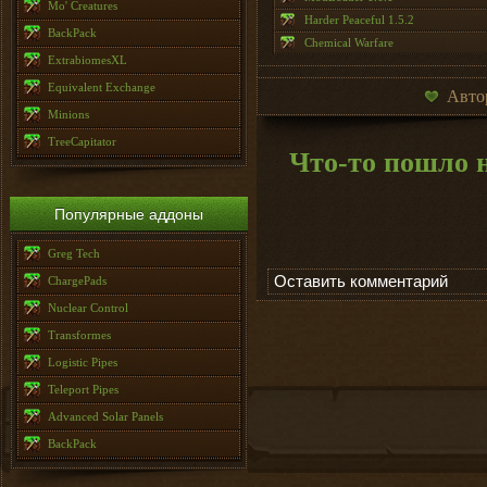
Mo' Creatures
Harder Peaceful 1.5.2
BackPack
Chemical Warfare
ExtrabiomesXL
Equivalent Exchange
Авто
Minions
TreeCapitator
Что-то пошло н
Популярные аддоны
Greg Tech
Оставить комментарий
ChargePads
Nuclear Control
Transformes
Logistic Pipes
Teleport Pipes
Advanced Solar Panels
BackPack