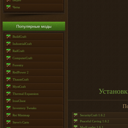
Видео
Читы
Популярные моды
BuildCraft
IndustrialCraft
RailCraft
ComputerCraft
Forestry
RedPower 2
ThaumCraft
MystCraft
Установк
Thermal Expansion
IronChest
П
Inventory Tweaks
Rei Minimap
SecurityCraft 1.6.2
Peaceful Caving 1.6.2
Steve's Carts
ModLoader 1.6.1