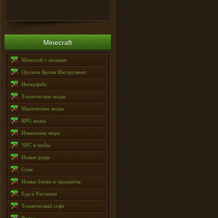
Minecraft
Minecraft с модами
Оружие Броня Инструмент
Интерфейс
Технические моды
Магические моды
RPG моды
Изменение мира
NPC и мобы
Новые руды
Стив
Новые блоки и предметы
Еда и Растения
Технический софт