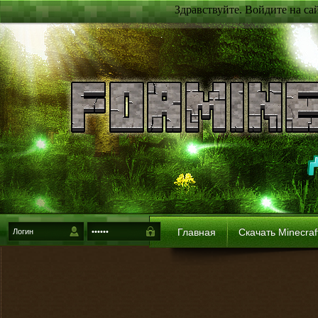
Здравствуйте. Войдите на са
Главная
Скачать Minecraf
{login-method}
Войти