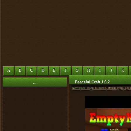
A
B
C
D
E
F
G
H
I
J
K
...
Peaceful Craft 1.6.2
Категория:
Моды Minecraft
,
Новые руды
,
Еда 