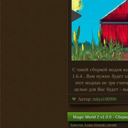
С такой сборкой модов ка
1.6.4 , Вам нужно будет з
этот модпак не зря счит
целью для Вас будет - в
Автор:
mitya100990
Magic World 2 v1.0.0 - Сборк
Категория:
Клиент Minecraft с модами