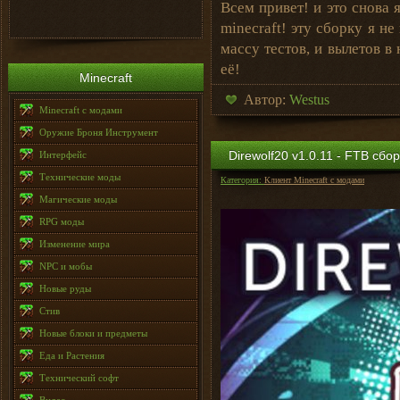
Всем привет! и это снова 
minecraft! эту сборку я н
массу тестов, и вылетов в
её!
Minecraft
Автор:
Westus
Minecraft с модами
Оружие Броня Инструмент
Direwolf20 v1.0.11 - FTB сбо
Интерфейс
Технические моды
Категория:
Клиент Minecraft с модами
Магические моды
RPG моды
Изменение мира
NPC и мобы
Новые руды
Стив
Новые блоки и предметы
Еда и Растения
Технический софт