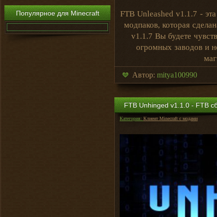
Популярное для Minecraft
FTB Unleashed v1.1.7 - эт
модпаков, которая сделан
v1.1.7 Вы будете чувст
огромных заводов и н
маг
Автор:
mitya100990
FTB Unhinged v1.1.0 - FTB сб
Категория:
Клиент Minecraft с модами