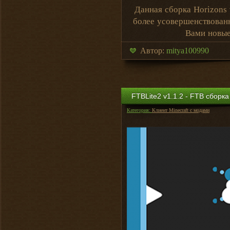
Данная сборка Horizons 
более усовершенствованн
Вами новые
Автор:
mitya100990
FTBLite2 v1.1.2 - FTB сборка
Категория:
Клиент Minecraft с модами