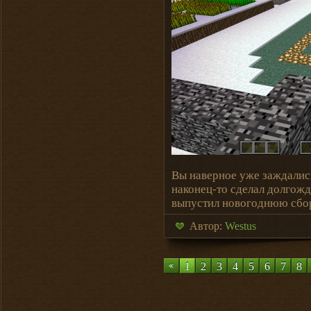
Вы наверное уже заждалис
наконец-то сделал долгожд
выпустил новогоднюю сбор
Автор:
Westus
1
2
3
4
5
6
7
8