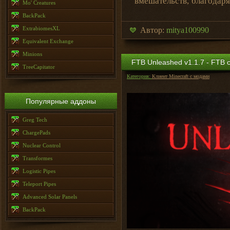
вмешательств, благодаря
Mo' Creatures
BackPack
ExtrabiomesXL
Автор:
mitya100990
Equivalent Exchange
Minions
FTB Unleashed v1.1.7 - FTB с
TreeCapitator
Категория:
Клиент Minecraft с модами
Популярные аддоны
Greg Tech
ChargePads
Nuclear Control
Transformes
Logistic Pipes
Teleport Pipes
Advanced Solar Panels
BackPack