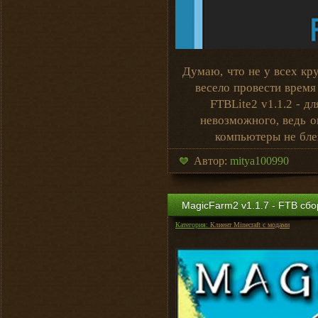
Думаю, что не у всех кр
весело провести время
FTBLite2 v1.1.2 - д
невозможного, ведь о
компьютеры не бле
Автор:
mitya100990
MagicFarm2 v1.1.7 - FTB сбор
Категория:
Клиент Minecraft с модами