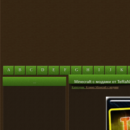
A
B
C
D
E
F
G
H
I
J
K
...
Minecraft с модами от TeRaN
Категория:
Клиент Minecraft с модами