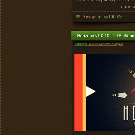
произ
Автор:
mitya100990
Horizons v1.0.10 - FTB сбор
Категория:
Клиент Minecraft с модами