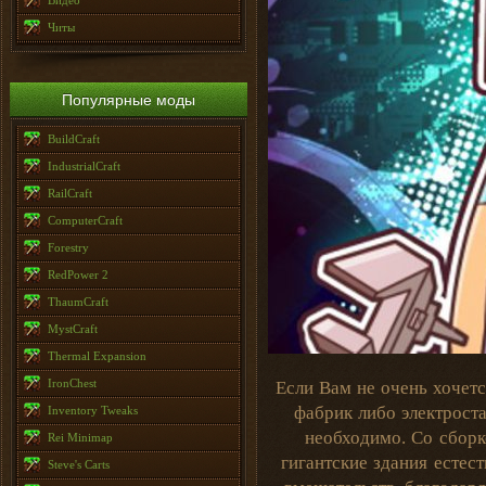
Видео
Читы
Популярные моды
BuildCraft
IndustrialCraft
RailCraft
ComputerCraft
Forestry
RedPower 2
ThaumCraft
MystCraft
Thermal Expansion
IronChest
Если Вам не очень хочет
фабрик либо электроста
Inventory Tweaks
необходимо. Со сборк
Rei Minimap
гигантские здания естес
Steve's Carts