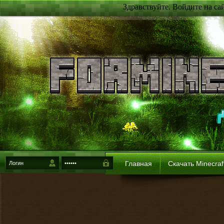
Здравствуйте. Войдите на са
Главная
Скачать Minecraf
{login-method}
Войти