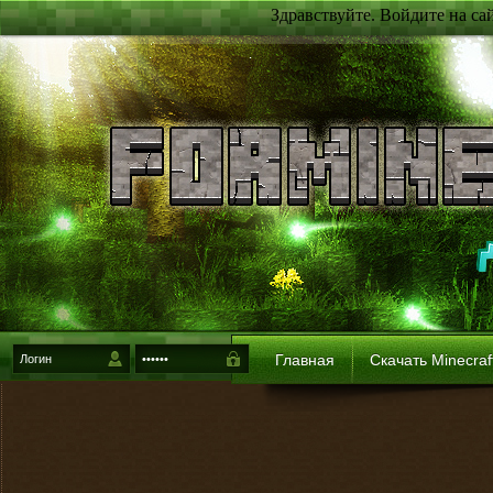
Здравствуйте. Войдите на са
Главная
Скачать Minecraf
{login-method}
Войти