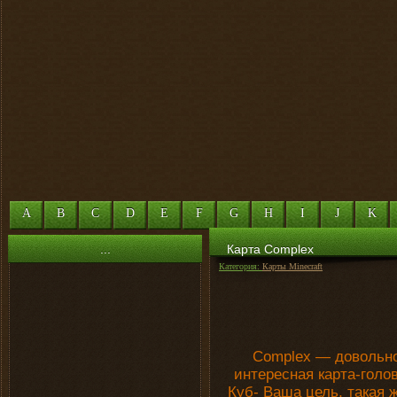
A
B
C
D
E
F
G
H
I
J
K
...
Карта Complex
Категория:
Карты Minecraft
Complex — довольно
интересная карта-голо
Куб- Ваша цель, такая 