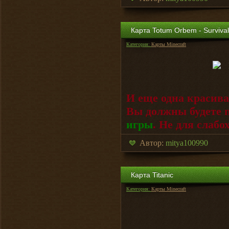
Карта Totum Orbem - Surviv
Категория:
Карты Minecraft
И еще одна красив
Вы должны будете 
игры
. Не для слаб
Автор:
mitya100990
Карта Titanic
Категория:
Карты Minecraft