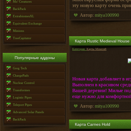
Mo' Creatures
эту новую карту очень при
BackPack
Автор:
mitya100990
ExtrabiomesXL
Equivalent Exchange
Minions
TreeCapitator
Карта Rustic Medieval House
Категория:
Карты Minecraft
Популярные аддоны
Greg Tech
ChargePads
Новая карта добавляет в и
Nuclear Control
Выполнен в красивом средн
Вашей деревни! Милые под
Transformes
еще нужно для комфортной
Logistic Pipes
Teleport Pipes
Автор:
mitya100990
Advanced Solar Panels
BackPack
Карта Carnes Hold