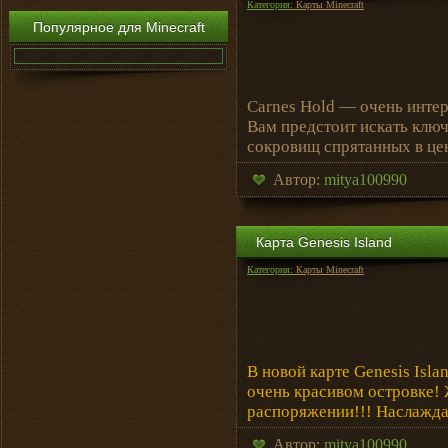
Категория:
Карты Minecraft
Популярное для Minecraft
Carnes Hold — очень интере
Вам предстоит искать ключ
сокровищ спрятанных в це
Автор:
mitya100990
Карта Genesis Island
Категория:
Карты Minecraft
В новой карте Genesis Isl
очень красивом островке!
распоряжении!!! Наслажда
Автор:
mitya100990