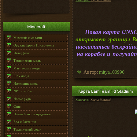
Категория:
Карты Minecraft
Minecraft
Новая карта UNSC 
Minecraft с модами
открывает границы В
Оружие Броня Инструмент
насладиться бескрайн
на корабле и получай
Интерфейс
Технические моды
Магические моды
Автор:
mitya100990
RPG моды
Изменение мира
Карта LamTeamHd Stadium
NPC и мобы
Новые руды
Категория:
Карты Minecraft
Стив
Новые блоки и предметы
Еда и Растения
Технический софт