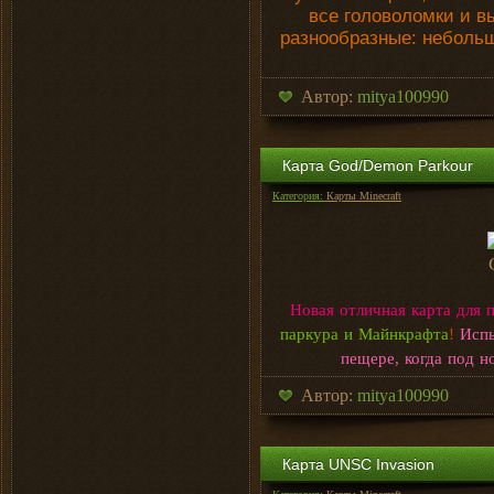
все головоломки и в
разнообразные: небольш
Автор:
mitya100990
Карта God/Demon Parkour
Категория:
Карты Minecraft
Новая отличная карта для
паркура и Майнкрафта
!
Испы
пещере, когда под н
Автор:
mitya100990
Карта UNSC Invasion