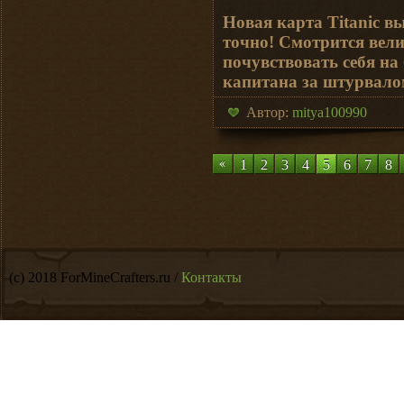
Новая карта Titanic в
точно! Смотрится вел
почувствовать себя на
капитана за штурвалом
Автор:
mitya100990
1
2
3
4
5
6
7
8
(c) 2018 ForMineCrafters.ru /
Контакты