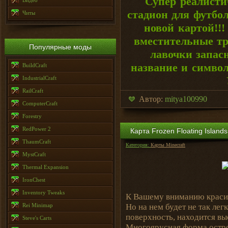
Супер реалист
Видео
стадион для футбо
Читы
новой картой!!
вместительные тр
Популярные моды
лавочки запас
название и символ
BuildCraft
IndustrialCraft
RailCraft
Автор:
mitya100990
ComputerCraft
Forestry
RedPower 2
Карта Frozen Floating Islands
ThaumCraft
Категория:
Карты Minecraft
MystCraft
Thermal Expansion
IronChest
Inventory Tweaks
К Вашему вниманию краси
Rei Minimap
Но на нем будет не так лег
поверхность, находится выс
Steve's Carts
Многоярусная форма остро