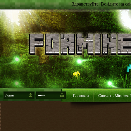
Здравствуйте. Войдите на са
Главная
Скачать Minecraf
{login-method}
Войти