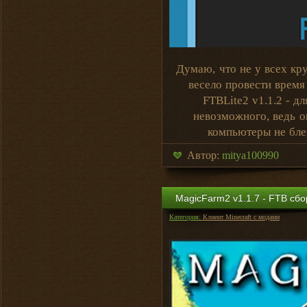
Думаю, что не у всех кр
весело провести время
FTBLite2 v1.1.2 - д
невозможного, ведь о
компьютеры не бле
Автор:
mitya100990
MagicFarm2 v1.1.7 - FTB сбор
Категория:
Клиент Minecraft с модами