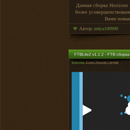
Данная сборка Horizons 
более усовершенствованн
Вами новые
Автор:
mitya100990
FTBLite2 v1.1.2 - FTB сборка
Категория:
Клиент Minecraft с модами