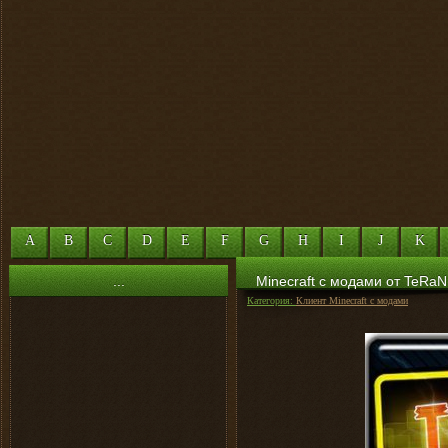
A
B
C
D
E
F
G
H
I
J
K
...
Minecraft с модами от TeRaN
Категория:
Клиент Minecraft с модами