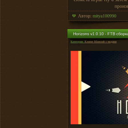
произ
Автор:
mitya100990
Horizons v1.0.10 - FTB сбор
Категория:
Клиент Minecraft с модами