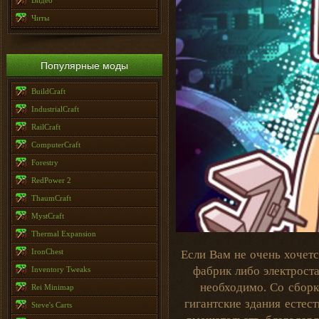
Видео
Читы
Популярные моды
BuildCraft
IndustrialCraft
RailCraft
ComputerCraft
Forestry
RedPower 2
ThaumCraft
MystCraft
Thermal Expansion
IronChest
Если Вам не очень хочет
фабрик либо электроста
Inventory Tweaks
необходимо. Со сборк
Rei Minimap
гигантские здания естес
Steve's Carts