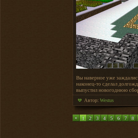
Вы наверное уже заждалис
наконец-то сделал долгожд
выпустил новогоднюю сбор
Автор:
Westus
1
2
3
4
5
6
7
8