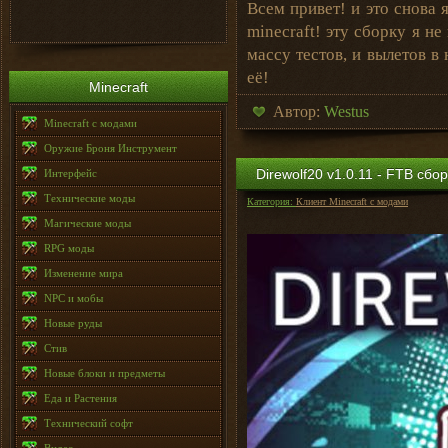
Всем привет! и это снова 
minecraft! эту сборку я н
массу тестов, и вылетов в
её!
Minecraft
Автор:
Westus
Minecraft с модами
Оружие Броня Инструмент
Direwolf20 v1.0.11 - FTB сбо
Интерфейс
Технические моды
Категория:
Клиент Minecraft с модами
Магические моды
RPG моды
Изменение мира
NPC и мобы
Новые руды
Стив
Новые блоки и предметы
Еда и Растения
Технический софт