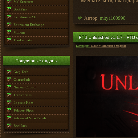
вмешательств, благодаря
Mo' Creatures
BackPack
ExtrabiomesXL
Автор:
mitya100990
Equivalent Exchange
Minions
FTB Unleashed v1.1.7 - FTB с
TreeCapitator
Категория:
Клиент Minecraft с модами
Популярные аддоны
Greg Tech
ChargePads
Nuclear Control
Transformes
Logistic Pipes
Teleport Pipes
Advanced Solar Panels
BackPack