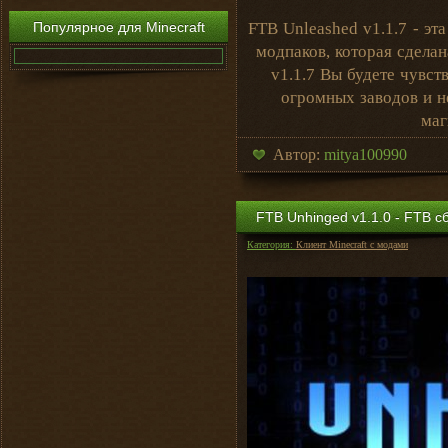
Популярное для Minecraft
FTB Unleashed v1.1.7 - эт
модпаков, которая сделан
v1.1.7 Вы будете чувст
огромных заводов и н
маг
Автор:
mitya100990
FTB Unhinged v1.1.0 - FTB сб
Категория:
Клиент Minecraft с модами