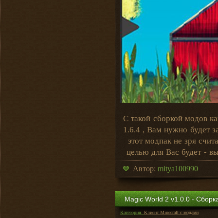
С такой сборкой модов ка
1.6.4 , Вам нужно будет з
этот модпак не зря счит
целью для Вас будет - в
Автор:
mitya100990
Magic World 2 v1.0.0 - Сборк
Категория:
Клиент Minecraft с модами