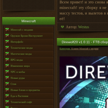
Всем привет! и это снова 
minecraft! эту сборку я н
массу тестов, и вылетов в
её!
Minecraft
Автор:
Westus
Minecraft с модами
Оружие Броня Инструмент
Direwolf20 v1.0.11 - FTB сбо
Интерфейс
Технические моды
Категория:
Клиент Minecraft с модами
Магические моды
RPG моды
Изменение мира
NPC и мобы
Новые руды
Стив
Новые блоки и предметы
Еда и Растения
Технический софт