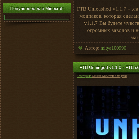
Популярное для Minecraft
FTB Unleashed v1.1.7 - эт
модпаков, которая сделан
v1.1.7 Вы будете чувст
огромных заводов и н
маг
Автор:
mitya100990
FTB Unhinged v1.1.0 - FTB сб
Категория:
Клиент Minecraft с модами