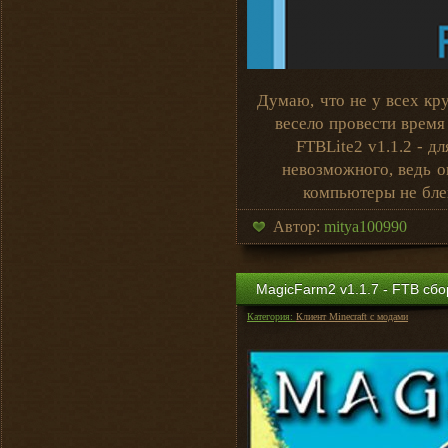
Думаю, что не у всех кр
весело провести время
FTBLite2 v1.1.2 - д
невозможного, ведь о
компьютеры не бле
Автор:
mitya100990
MagicFarm2 v1.1.7 - FTB сбор
Категория:
Клиент Minecraft с модами