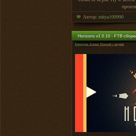
произ
Автор:
mitya100990
Horizons v1.0.10 - FTB сбор
Категория:
Клиент Minecraft с модами