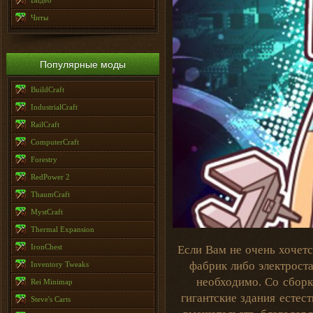
Видео
Читы
Популярные моды
BuildCraft
IndustrialCraft
RailCraft
ComputerCraft
Forestry
RedPower 2
ThaumCraft
MystCraft
Thermal Expansion
IronChest
Если Вам не очень хочет
фабрик либо электроста
Inventory Tweaks
необходимо. Со сборк
Rei Minimap
гигантские здания естес
Steve's Carts