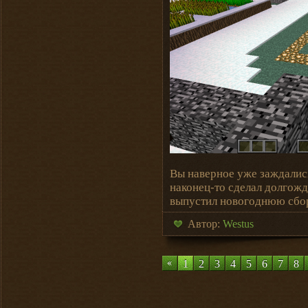
Вы наверное уже заждалис
наконец-то сделал долгожд
выпустил новогоднюю сбор
Автор:
Westus
1
2
3
4
5
6
7
8