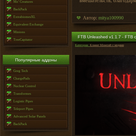
вмешательств, благодаря
Mo' Creatures
BackPack
ExtrabiomesXL
Автор:
mitya100990
Equivalent Exchange
Minions
FTB Unleashed v1.1.7 - FTB с
TreeCapitator
Категория:
Клиент Minecraft с модами
Популярные аддоны
Greg Tech
ChargePads
Nuclear Control
Transformes
Logistic Pipes
Teleport Pipes
Advanced Solar Panels
BackPack