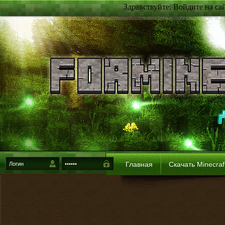
Здравствуйте. Войдите на са
Главная
Скачать Minecraf
{login-method}
Войти