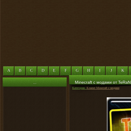
A
B
C
D
E
F
G
H
I
J
K
...
Minecraft с модами от TeRaN
Категория:
Клиент Minecraft с модами