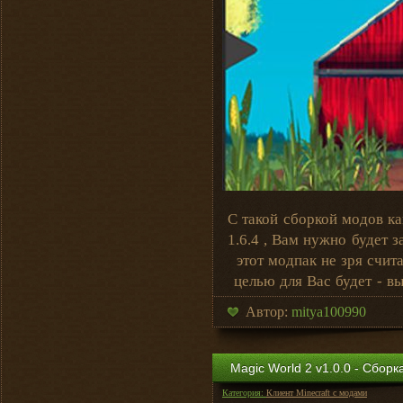
С такой сборкой модов ка
1.6.4 , Вам нужно будет з
этот модпак не зря счит
целью для Вас будет - в
Автор:
mitya100990
Magic World 2 v1.0.0 - Сборк
Категория:
Клиент Minecraft с модами