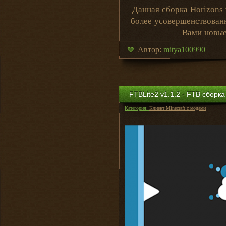
Данная сборка Horizons 
более усовершенствованн
Вами новые
Автор:
mitya100990
FTBLite2 v1.1.2 - FTB сборка
Категория:
Клиент Minecraft с модами