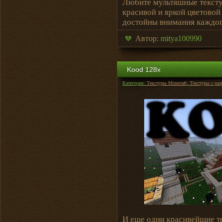
Любите мультяшные тексту
красивой и яркой цветовой
достойны внимания каждо
Автор:
mitya100990
Kood 128х
Категория:
Текстуры Minecraft
,
Текстуры с ра
И еще одни красивейшие т