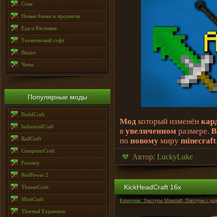
Стив
Новые блоки и предметы
Еда и Растения
Технический софт
Видео
Читы
Популярные моды
BuildCraft
Мод
который изменён
кар
IndustrialCraft
в
увеличенном
размере.
В
RailCraft
по
новому
миру
minecraft
ComputerCraft
Автор:
LuckyLuke
Forestry
RedPower 2
KickHeadCraft 16х
ThaumCraft
MystCraft
Категория:
Текстуры Minecraft
,
Текстуры с ра
Thermal Expansion