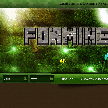
Здравствуйте. Войдите на са
Главная
Скачать Minecraf
{login-method}
Войти