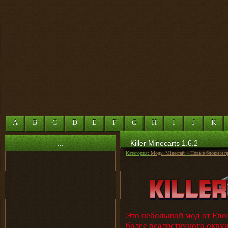
A
B
C
D
E
F
G
H
I
J
K
...
Killer Minecarts 1.6.2
Категория:
Моды Minecraft
»
Новые блоки и п
Это небольшой мод от Enos
более реалистичного окруж