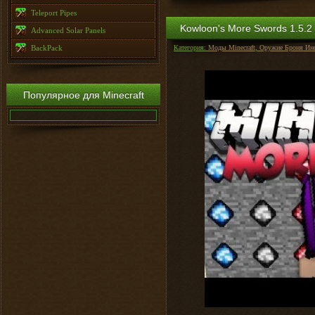
Teleport Pipes
Kowloon's More Swords 1.5.2
Advanced Solar Panels
BackPack
Категория:
Моды Minecraft
,
Оружие Броня Ин
Популярное для Minecraft