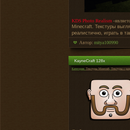
KDS Photo Realism
-являет
Мinecraft. Текстуры выгл
реалистично, играть в так
Автор:
mitya100990
KayneCraft 128х
Категория:
Текстуры Minecraft
,
Текстуры с ра