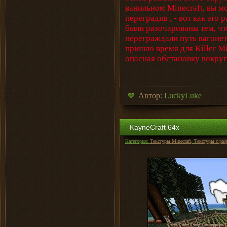
ванильном Minecraft, вы м
переградив , - вот как это
были разочарованы тем, чт
переграждали путь вагонет
пришло время для Killer Mi
опасная обстановку вокруг
Автор:
LuckyLuke
KayneCraft 64х
Категория:
Текстуры Minecraft
,
Текстуры с ра