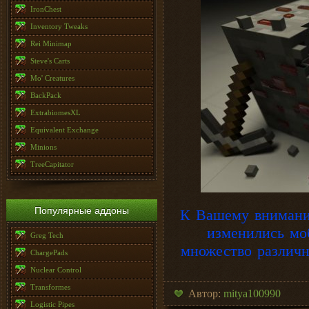
IronChest
Inventory Tweaks
Rei Minimap
Steve's Carts
Mo' Creatures
BackPack
ExtrabiomesXL
Equivalent Exchange
Minions
TreeCapitator
Популярные аддоны
К Вашему внимани
изменились мо
Greg Tech
множество различн
ChargePads
Nuclear Control
Transformes
Автор:
mitya100990
Logistic Pipes