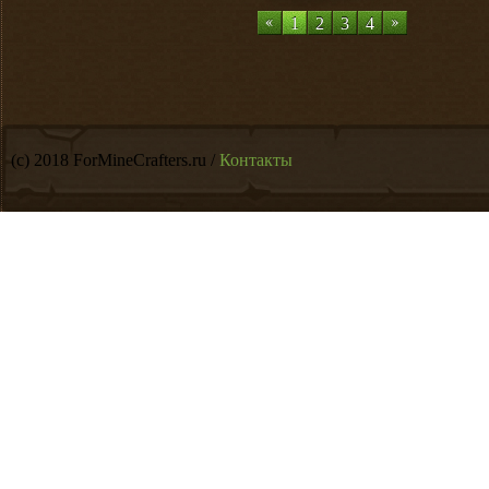
1
2
3
4
(c) 2018 ForMineCrafters.ru /
Контакты