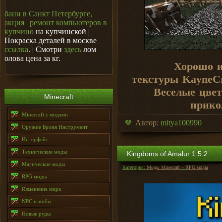
бани в Санкт Петербурге,
акция
|
ремонт компьютеров в
купчино
на купчинской |
Покраска деталей в москве
ссылка
. | Смотри
здесь
лом
олова цена за кг.
Хорошо 
текстуры KayneCr
Веселые цвет
Minecraft
прико
Minecraft с модами
Автор:
mitya100990
Оружие Броня Инструмент
Интерфейс
Технические моды
Kingdoms of Amalur 1.5.2
Магические моды
Категория:
Моды Minecraft
»
RPG моды
RPG моды
Изменение мира
NPC и мобы
Новые руды