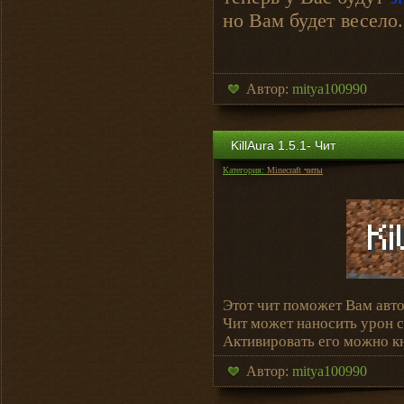
но Вам будет весело.
Автор:
mitya100990
KillAura 1.5.1- Чит
Категория:
Minecraft читы
Этот чит поможет Вам авт
Чит может наносить урон с
Активировать его можно к
Автор:
mitya100990