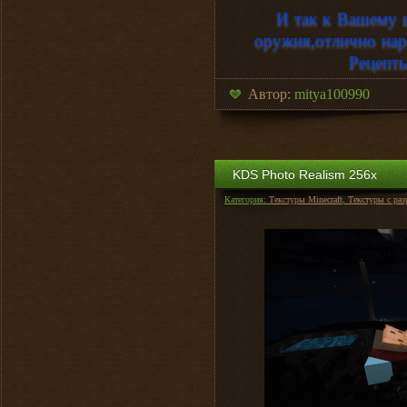
И так к Вашему 
оружия,отлично нар
Рецепты
Автор:
mitya100990
KDS Photo Realism 256х
Категория:
Текстуры Minecraft
,
Текстуры с ра