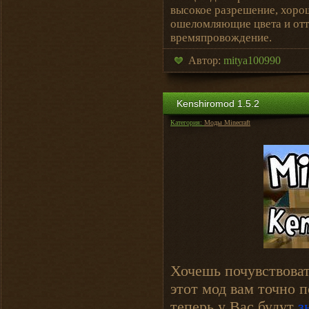
высокое разрешение, хоро
ошеломляющие цвета и отт
времяпровождение.
Автор:
mitya100990
Kenshiromod 1.5.2
Категория:
Моды Minecraft
Хочешь почувствоват
этот мод вам точно 
теперь у Вас будут
з