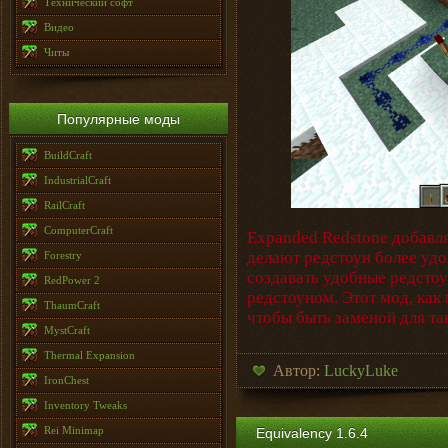
Технический софт
Видео
Читы
Популярные моды
BuildCraft
IndustrialCraft
RailCraft
ComputerCraft
Expanded Redstone добавля
делают редстоун более уд
Forestry
создавать удобные редстоу
RedPower 2
редстоуном. Этот мод, как
ThaumCraft
чтобы быть заменой для та
MystCraft
Thermal Expansion
Автор:
LuckyLuke
IronChest
Inventory Tweaks
Rei Minimap
Equivalency 1.6.4