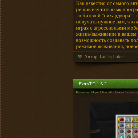
Как известно от самого авт
решив изучить язык програ
любителей "нихардкора", т
получать нужное вам, что
играя с агрессивными моба
жизнь/выживание в вашем м
возможность создавать по
режимов выживания, новое
Автор:
LuckyLuke
ExtraTiC 1.6.2
Категория:
Моды Minecraft
»
Новые блоки и п