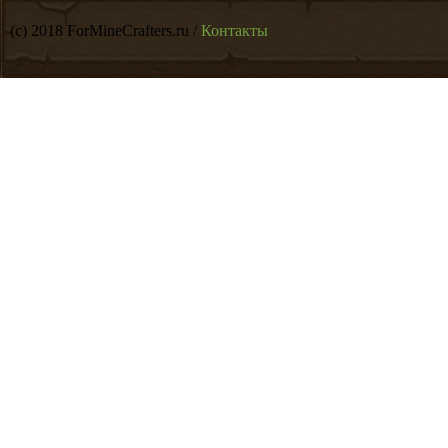
(c) 2018 ForMineCrafters.ru /
Контакты