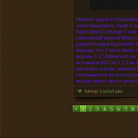
Многие ждали от Equivalen
захватывающего, были в над
Equivalent Exchange 3 ещё
обновлений версий Minecra
разработчиков Equivalent 
выводы, что 2 часть была л
версию 1.2.5 Minecraft, но
вспомнить EE2 из 1.2.5 на M
послужит для вас заменой 
основывается на воссоздани
мод не имеет своего релиза,
Автор:
LuckyLuke
1
2
3
4
5
6
7
8