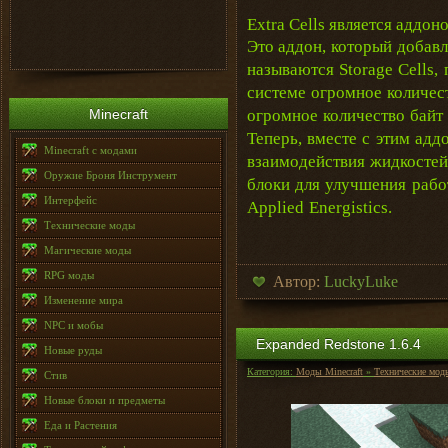
Extra Cells является аддон
Это аддон
, который добав
называются Storage Cells
системе огромное количест
Minecraft
огромное количество байт 
Теперь, вместе с этим адд
Minecraft с модами
взаимодействия жидкостей
Оружие Броня Инструмент
блоки для улучшения рабо
Интерфейс
Applied Energistics.
Технические моды
Магические моды
RPG моды
Автор:
LuckyLuke
Изменение мира
NPC и мобы
Expanded Redstone 1.6.4
Новые руды
Категория:
Моды Minecraft
»
Технические мод
Стив
Новые блоки и предметы
Еда и Растения