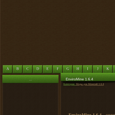
A
B
C
D
E
F
G
H
I
J
K
...
EnviroMine 1.6.4
Категория:
Моды для Minecraft 1.6.4
EnviroMine 1.6.4
- отли