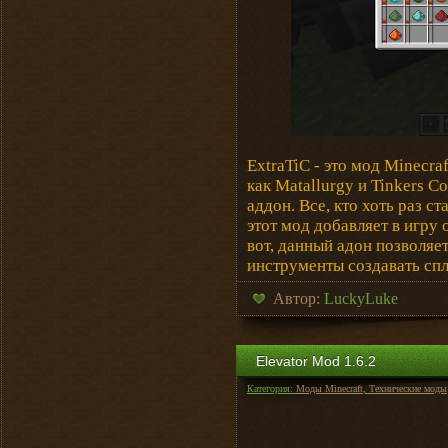
ExtraTiC - это мод Minecra
как Matallurgy и Tinkers C
аддон. Все, кто хоть раз с
этот мод добавляет в игру 
вот, данный адон позволяе
инструменты создавать спла
Автор:
LuckyLuke
Elevator Mod 1.6.2
Категория:
Моды Minecraft
,
Технические моды