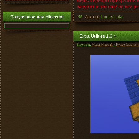
медь, серебро превратить в
лазурит и это ещё не все ре
Автор:
LuckyLuke
Популярное для Minecraft
Extra Utilities 1.6.4
Категория:
Моды Minecraft
»
Новые блоки и п