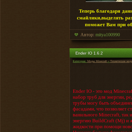
Теперь благодаря дан
смайлики,выделять раз
поможет Вам при о
Автор:
mitya100990
Ender IO 1.6.2
Категория:
Моды Minecraft
»
Технические мод
Ender IO - это мод Minecr
набор труб для энергии, ре
трубы могу быть объедине
фасадами, что позволяет ст
ванильного Minecraft, так
энергию BuildCraft (Mj) и
жидкости при помощи новог