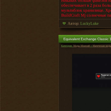
Никаких больше факелов на
обеспечивает в 2 раза боль
мультиблок хранилище. Хра
BuildCraft Mj солнечные па
Автор:
LuckyLuke
Equivalent Exchange Classic 1
Категория:
Моды Minecraft
»
Магические мод