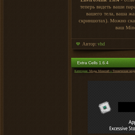
теперь видеть ваши пар
вашего тела, ваша жа
скриншотах). Можно сказ
ваш Mine
Автор:
vhd
Extra Cells 1.6.4
Категория:
Моды Minecraft
»
Технические мод