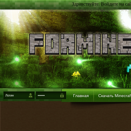
Здравствуйте. Войдите на са
Главная
Скачать Minecraf
{login-method}
Войти