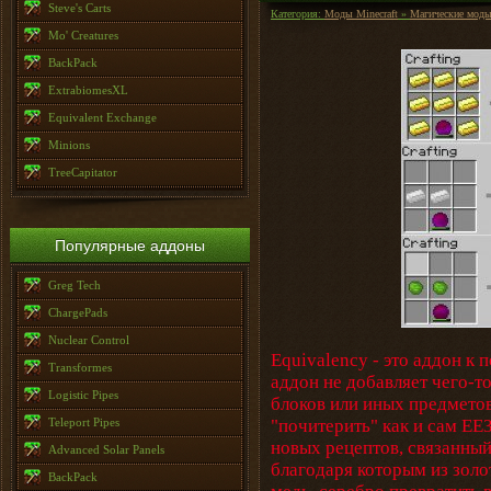
Steve's Carts
Категория:
Моды Minecraft
»
Магические мод
Mo' Creatures
BackPack
ExtrabiomesXL
Equivalent Exchange
Minions
TreeCapitator
Популярные аддоны
Greg Tech
ChargePads
Nuclear Control
Equivalency - это аддон к 
Transformes
аддон не добавляет чего-т
Logistic Pipes
блоков или иных предметов
Teleport Pipes
"почитерить" как и сам ЕЕ3
новых рецептов, связанны
Advanced Solar Panels
благодаря которым из золо
BackPack