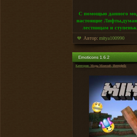
С помощью данного мод
настоящие Лифты,думаю 
лестницам и ступень
Автор:
mitya100990
Emoticons 1.6.2
Категория:
Моды Minecraft
,
Интерфейс